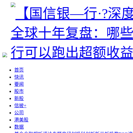
首页
快讯
要闻
股市
新股
信披+
公司
港美股
数据