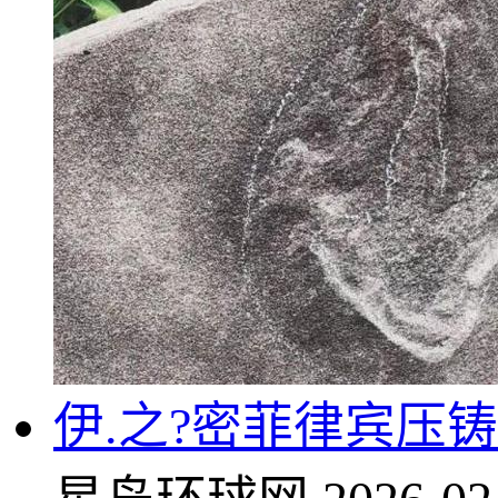
伊.之?密菲律宾压