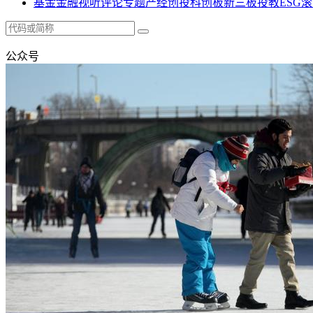
基金
金融
视听
评论
专题
产经
创投
科创板
新三板
投教
ESG
滚
公众号